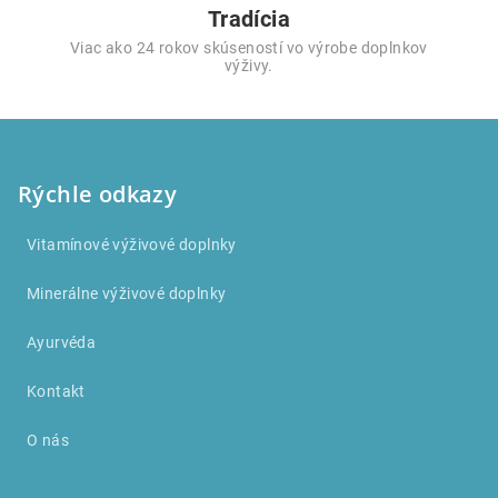
Tradícia
Viac ako 24 rokov skúseností vo výrobe doplnkov
výživy.
Z
á
p
Rýchle odkazy
ä
Vitamínové výživové doplnky
t
i
Minerálne výživové doplnky
e
Ayurvéda
Kontakt
O nás