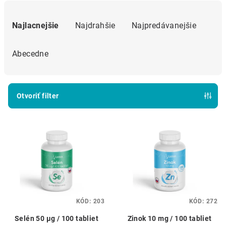
R
a
Najlacnejšie
Najdrahšie
Najpredávanejšie
d
e
Abecedne
n
i
e
Otvoriť filter
p
V
r
ý
o
p
d
i
u
s
k
p
t
KÓD:
203
KÓD:
272
r
o
o
v
Selén 50 μg / 100 tabliet
Zinok 10 mg / 100 tabliet