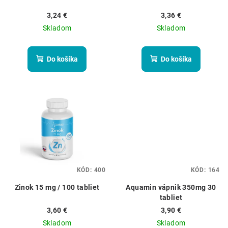
d
3,24 €
3,36 €
u
Skladom
Skladom
k
t
Do košíka
Do košíka
o
v
KÓD:
400
KÓD:
164
Zinok 15 mg / 100 tabliet
Aquamin vápnik 350mg 30
tabliet
3,60 €
3,90 €
Skladom
Skladom