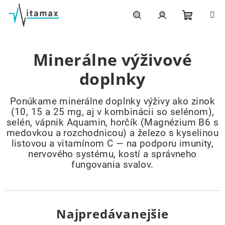
Prejsť
na
obsah
Nákupn
Hľadať
Prihlásenie
Minerálne výživové
košík
doplnky
Ponúkame minerálne doplnky výživy ako zinok
(10, 15 a 25 mg, aj v kombinácii so selénom),
selén, vápnik Aquamin, horčík (Magnézium B6 s
medovkou a rozchodnicou) a železo s kyselinou
listovou a vitamínom C — na podporu imunity,
nervového systému, kostí a správneho
fungovania svalov.
Najpredávanejšie