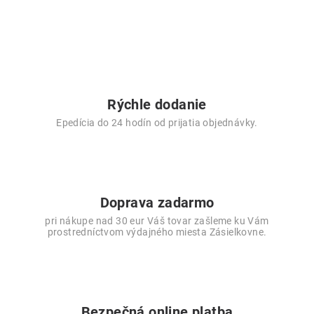
v
l
á
d
a
c
i
Rýchle dodanie
e
Epedícia do 24 hodín od prijatia objednávky.
p
r
v
k
y
Doprava zadarmo
v
pri nákupe nad 30 eur Váš tovar zašleme ku Vám
ý
prostredníctvom výdajného miesta Zásielkovne.
p
i
s
u
Bezpečná online platba