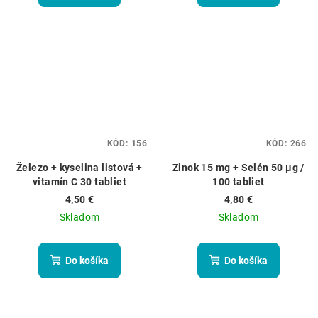
KÓD:
156
KÓD:
266
Železo + kyselina listová +
Zinok 15 mg + Selén 50 μg /
vitamín C 30 tabliet
100 tabliet
4,50 €
4,80 €
Skladom
Skladom
Do košíka
Do košíka