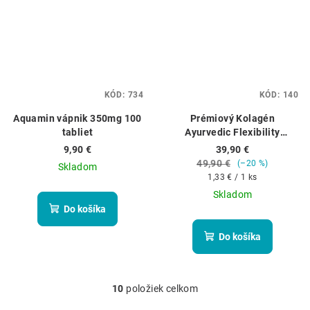
KÓD:
734
KÓD:
140
Aquamin vápnik 350mg 100
Prémiový Kolagén
tabliet
Ayurvedic Flexibility
complex 30x12g
9,90 €
39,90 €
49,90 €
(–20 %)
Skladom
Jednotková
1,33 € / 1 ks
cena:
Skladom
Do košíka
Do košíka
10
položiek celkom
O