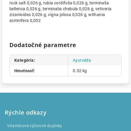
rock salt 0,026 g, rubia cordifolia 0,026 g, terminalia
bellerica 0,026 g, terminalia chebula 0,026 g, vetiveria
zizanioides 0,026 g, vigna pilosa 0,026 g, withania
somnifera 0,052
Dodatočné parametre
Kategória
:
Ayurvéda
Hmotnosť
:
0.32 kg
Z
á
p
Rýchle odkazy
ä
Vitamínové výživové doplnky
t