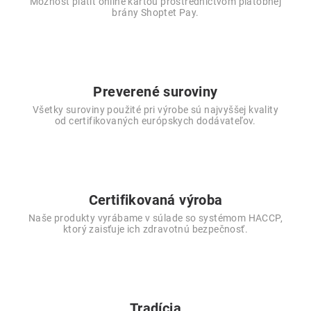
Možnosť platiť online kartou prostredníctvom platobnej
brány Shoptet Pay.
Preverené suroviny
Všetky suroviny použité pri výrobe sú najvyššej kvality
od certifikovaných európskych dodávateľov.
Certifikovaná výroba
Naše produkty vyrábame v súlade so systémom HACCP,
ktorý zaisťuje ich zdravotnú bezpečnosť.
Tradícia