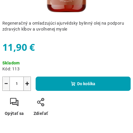
Regeneračný a omladzujúci ajurvédsky bylinný olej na podporu
zdravých kĺbov a uvoľnenej mysle
11,90 €
Jednotková
Skladom
cena:
Kód:
113
−
+
Do košíka
Opýtať sa
Zdieľať