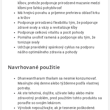
kĺbov, pretože podporuje prirodzené mazanie medzi
kĺbmi pre ľahkú pohyblivosť
Má hrejivú povahu a príjemne prehrieva oblasť krku
a krížov
Podporuje prirodzenú flexibilitu tým, že podporuje
zdravé svaly a väzy a revitalizuje kĺby
Podporuje celkovú vitalitu a pocit pohody
Pomáha uvoľniť ramená a podporuje silu tým, že
tonizuje svaly
Udržuje pravidelný spánkový cyklus na podporu
nášho optimálneho zdravia a pohody
Navrhované použitie
Dhanwantharam thailam sa nesmie konzumovať.
Masírujte olej denne alebo týždenne podľa vlastnej
potreby.
Ak ste tehotná, dojčíte, užívate lieky alebo máte
zdravotný problém, pred použitím tohto produktu sa
poraďte so svojím lekárom.
Výrobok nepoužívajte, ak je tesnenie poškodené.