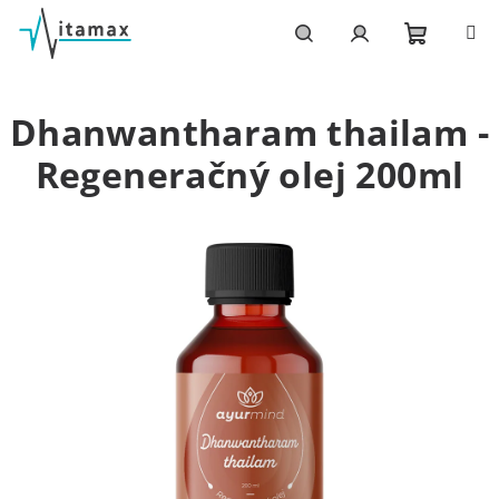
Prejsť
na
obsah
Nákupn
Hľadať
Prihlásenie
Dhanwantharam thailam -
košík
Regeneračný olej 200ml