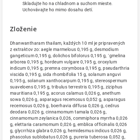
Skladujte ho na chladnom a suchom mieste.
Uchovávajte ho mimo dosahu detí.
Zloženie
Dhanwantharam thailam, každých 10 ml je pripravených
z extraktov zo: aegle marmelous 0,195 g, desmodium
gangeticum 0,195 g, dolichos bifolorus 0,195 g, ´gmelina
arborea 0,195 g, hordeum vulgare 0,195 g, oroxylum
indicum 0,195 g, premna corymbosa 0,195 g, pseudarthria
viscida 0,195 g, sida rhombifolia 15 g, solanum anguvi
0,195 g, solanum xanthocarpum 0,195 g, stereospermum
suaveloens 0,195 g, tribulus terrestris 0,195 g, ziziphus
mauritiana 0,195 g, acorus calamus 0,026 g, anethum
sowa 0,026 g, asparagus recemosus 0,052 g, asparagus
recemosus 0,026 g, boerhavia diffusa 0,026 g, cedrus
deodara 0,026 g, cinnamomum tamala 0,026 g,
cinnamomum zeylanica 0,026, commiphora myrrha 0,026
g, elettaria caramomum 0,026 g, emblica officinalis 0,026
g, glycrrhiza glabra 0,026 g, hemidesmus indicus 0,026 g,
phascolus sublobatus 0,026 g, pureria tuberosa 0,052 g,