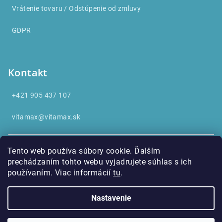
Vrátenie tovaru / Odstúpenie od zmluvy
GDPR
Kontakt
+421 905 437 107
vitamax@vitamax.sk
BENEVIT, s.r.o.
Tento web používa súbory cookie. Ďalším
N. Teslu 28, 921 01 Piešťany
prechádzaním tohto webu vyjadrujete súhlas s ich
používaním. Viac informácií
tu
.
IČO: 36262307
IČ DPH: SK2021836399
Nastavenie
Copyright 2026
Vitamax
. Všetky práva vyhradené.