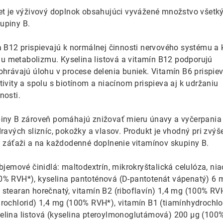
iet je výživový doplnok obsahujúci vyvážené množstvo všetk
upiny B.
a B12 prispievajú k normálnej činnosti nervového systému a 
 metabolizmu. Kyselina listová a vitamín B12 podporujú
ohrávajú úlohu v procese delenia buniek. Vitamín B6 prispie
tivity a spolu s biotínom a niacínom prispieva aj k udržaniu
nosti.
piny B zároveň pomáhajú znižovať mieru únavy a vyčerpania
dravých slizníc, pokožky a vlasov. Produkt je vhodný pri zvýš
j záťaži a na každodenné doplnenie vitamínov skupiny B.
bjemové činidlá: maltodextrín, mikrokryštalická celulóza, nia
0% RVH*), kyselina pantoténová (D-pantotenát vápenatý) 6 
stearan horečnatý, vitamín B2 (riboflavín) 1,4 mg (100% RV
rochlorid) 1,4 mg (100% RVH*), vitamín B1 (tiamínhydrochlo
elina listová (kyselina pteroylmonoglutámová) 200 μg (100