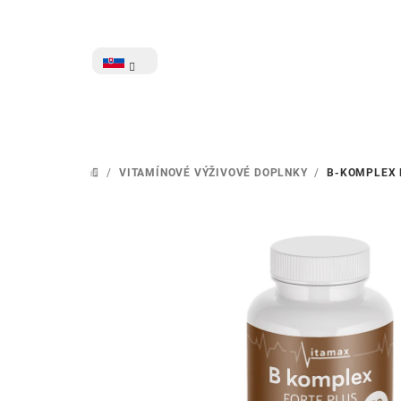
Prejsť
na
obsah
EUR
/
VITAMÍNOVÉ VÝŽIVOVÉ DOPLNKY
/
B-KOMPLEX 
DOMOV