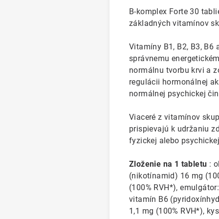
B-komplex Forte 30 tabl
základných vitamínov sk
Vitamíny B1, B2, B3, B6 
správnemu energetickému
normálnu tvorbu krvi a z
regulácii hormonálnej ak
normálnej psychickej čin
Viaceré z vitamínov sku
prispievajú k udržaniu z
fyzickej alebo psychicke
Zloženie na 1 tabletu
: o
(nikotínamid) 16 mg (10
(100% RVH*), emulgátor: 
vitamín B6 (pyridoxínhyd
1,1 mg (100% RVH*), kys