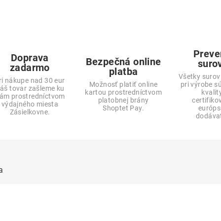
Preve
Doprava
Bezpečná online
suro
zadarmo
platba
Všetky surov
ri nákupe nad 30 eur
Možnosť platiť online
pri výrobe s
áš tovar zašleme ku
kartou prostredníctvom
kvalit
ám prostredníctvom
platobnej brány
certifik
výdajného miesta
Shoptet Pay.
európs
Zásielkovne.
dodávat
a