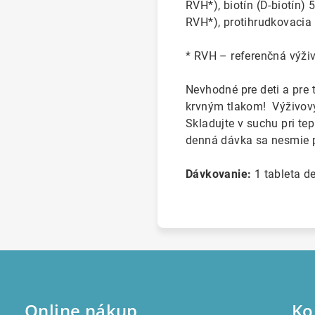
RVH*), biotín (D-biotín
RVH*), protihrudkovacia l
* RVH – referenčná výži
Nevhodné pre deti a pre 
krvným tlakom! Výživový
Skladujte v suchu pri t
denná dávka sa nesmie 
Dávkovanie:
1 tableta d
Online nákup
Ko