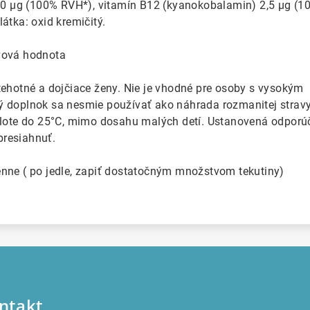
) 50 μg (100% RVH*), vitamín B12 (kyanokobalamin) 2,5 μg (1
átka: oxid kremičitý.
vová hodnota
tehotné a dojčiace ženy. Nie je vhodné pre osoby s vysokým
 doplnok sa nesmie používať ako náhrada rozmanitej stravy
eplote do 25°C, mimo dosahu malých detí. Ustanovená odpor
presiahnuť.
enne ( po jedle, zapiť dostatočným množstvom tekutiny)
ntakt