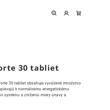
Hľadať
Prihlásenie
Nákupný
košík
rte 30 tabliet
orte 30 tabliet obsahuje vyvážené množstvo
rispievajú k normálnemu energetickému
ho systému a zníženiu miery únavy a