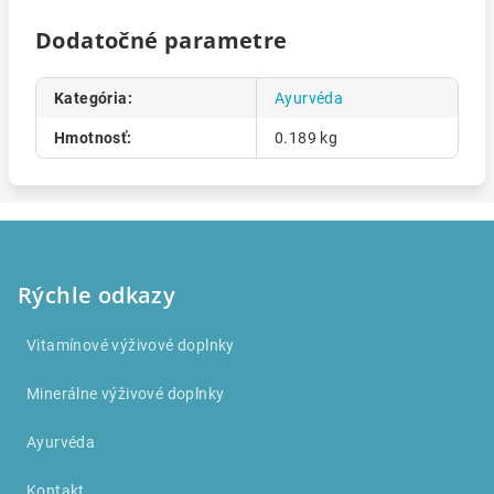
Dodatočné parametre
Kategória
:
Ayurvéda
Hmotnosť
:
0.189 kg
Z
á
p
Rýchle odkazy
ä
Vitamínové výživové doplnky
t
i
Minerálne výživové doplnky
e
Ayurvéda
Kontakt