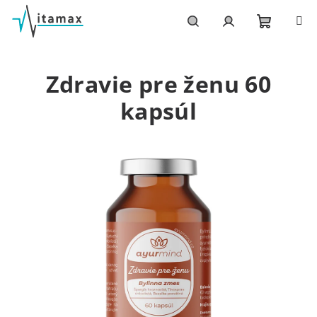
Prejsť
na
obsah
Nákupn
Hľadať
Prihlásenie
Zdravie pre ženu 60
košík
kapsúl