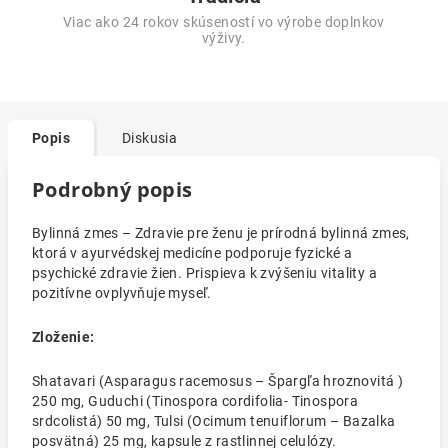
Viac ako 24 rokov skúseností vo výrobe doplnkov
výživy.
Popis
Diskusia
Podrobný popis
Bylinná zmes – Zdravie pre ženu je prírodná bylinná zmes,
ktorá v ayurvédskej medicíne podporuje fyzické a
psychické zdravie žien. Prispieva k zvýšeniu vitality a
pozitívne ovplyvňuje myseľ.
Zloženie:
Shatavari (Asparagus racemosus – Špargľa hroznovitá )
250 mg, Guduchi (Tinospora cordifolia- Tinospora
srdcolistá) 50 mg, Tulsi (Ocimum tenuiflorum – Bazalka
posvätná) 25 mg, kapsule z rastlinnej celulózy.