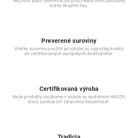
Možnosť platiť online kartou prostredníctvom platobnej
brány Shoptet Pay.
Preverené suroviny
Všetky suroviny použité pri výrobe sú najvyššej kvality
od certifikovaných európskych dodávateľov.
Certifikovaná výroba
Naše produkty vyrábame v súlade so systémom HACCP,
ktorý zaisťuje ich zdravotnú bezpečnosť.
Tradícia