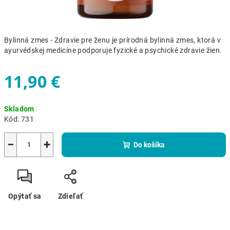
Bylinná zmes - Zdravie pre ženu je prírodná bylinná zmes, ktorá v
ayurvédskej medicíne podporuje fyzické a psychické zdravie žien.
11,90 €
Jednotková
Skladom
cena:
Kód:
731
−
+
Do košíka
Opýtať sa
Zdieľať