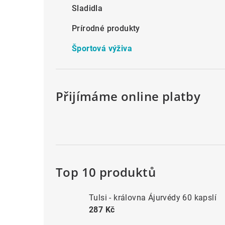
Sladidla
n
n
Prírodné produkty
í
Športová výživa
p
a
Přijímáme online platby
n
e
l
Top 10 produktů
Tulsi - královna Ájurvédy 60 kapslí
287 Kč