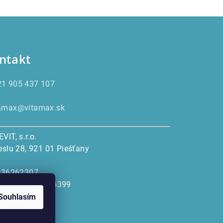
ntakt
21 905 437 107
tamax@vitamax.sk
VIT, s.r.o.
eslu 28, 921 01 Piešťany
: 36262307
DPH: SK2021836399
Souhlasím