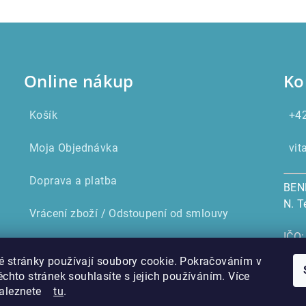
Online nákup
Ko
Košík
+4
Moja Objednávka
vi
Doprava a platba
BENE
N. T
Vrácení zboží / Odstoupení od smlouvy
IČO
Všeobecné obchodní podmínky
IČ 
 stránky používají soubory cookie. Pokračováním v
těchto stránek souhlasíte s jejich používáním. Více
GDPR
naleznete
tu
.