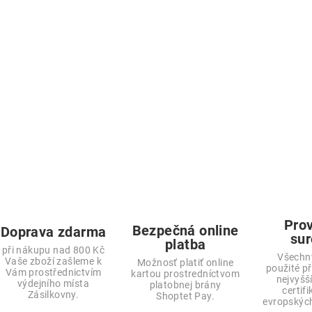
Pro
Bezpečná online
Doprava zdarma
sur
platba
při nákupu nad 800 Kč
Všechn
Vaše zboží zašleme k
Možnosť platiť online
použité př
Vám prostřednictvím
kartou prostredníctvom
nejvyšší
výdejního místa
platobnej brány
certif
Zásilkovny.
Shoptet Pay.
evropskýc