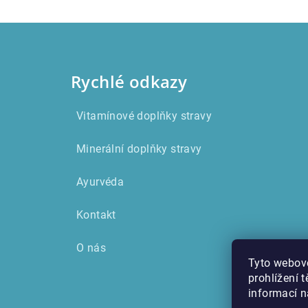
Z
á
Rychlé odkazy
p
a
Vitamínové doplňky stravy
t
Minerální doplňky stravy
í
Ayurvéda
Kontakt
O nás
Tyto webové
prohlížení 
informací 