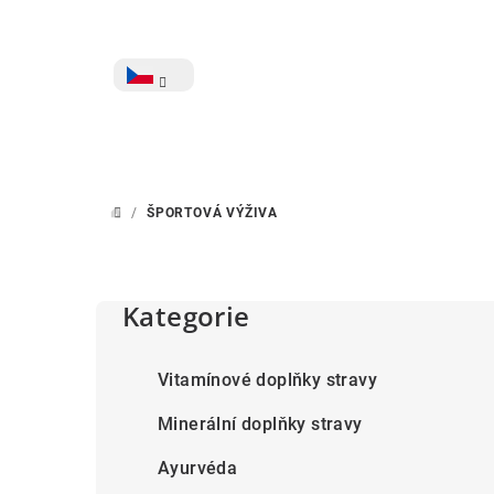
Přejít
na
obsah
CZK
/
ŠPORTOVÁ VÝŽIVA
DOMŮ
P
o
Kategorie
Přeskočit
kategorie
s
Vitamínové doplňky stravy
t
Minerální doplňky stravy
r
Ayurvéda
a