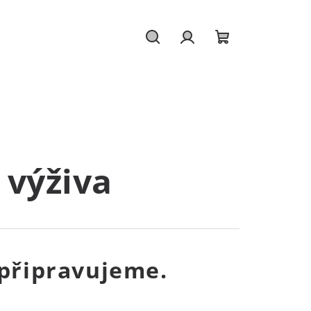
Hledat
Přihlášení
Nákupní
košík
 výživa
připravujeme.